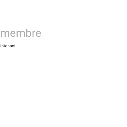
z membre
aintenant